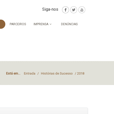
Siga-nos
PARCEIROS
IMPRENSA
DENÚNCIAS
Está em...
Entrada
/
Histórias de Sucesso
/
2018