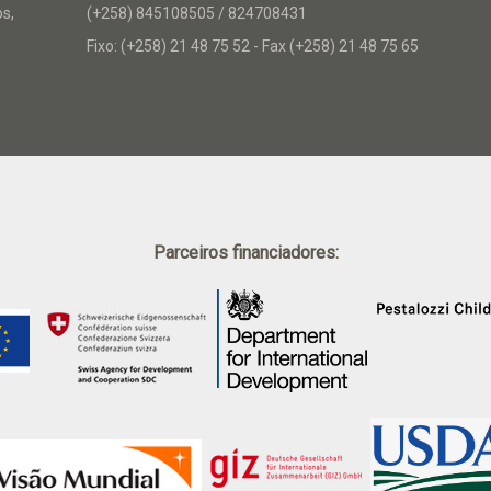
os,
(+258) 845108505 / 824708431
Fixo: (+258) 21 48 75 52 - Fax (+258) 21 48 75 65
Parceiros financiadores: