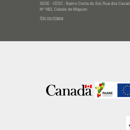
SEDE - CESC - Bairro Costa do Sol, Rua dos Caval
Nº 982, Cidade de Maputo
Ver no mapa
.